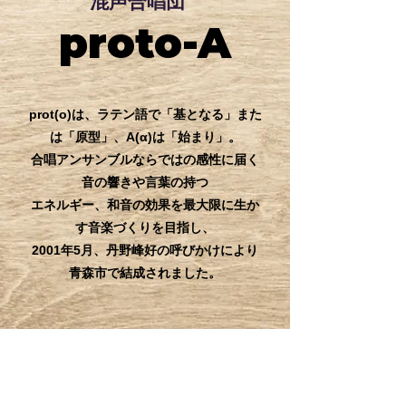
​混声合唱団
proto-A
prot(o)は、ラテン語で「基となる」また
は「原型」、A(α)は「始まり」。
合唱アンサンブルならではの感性に届く
音の響きや言葉の持つ
エネルギー、和音の効果を最大限に生か
す音楽づくりを目指し、
2001年5月、丹野峰好の呼びかけにより
青森市で結成されました。